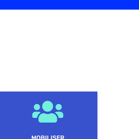

MOBILISER