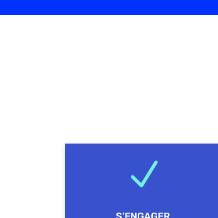
N
S’ENGAGER