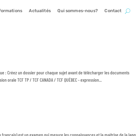
Formations
Actualités
Qui sommes-nous?
Contact
que : Créez un dossier pour chaque sujet avant de télécharger les documents
sion orale TCF TP / TCF CANADA / TCF QUÉBEC - expression...
 français) est un examen qui mesure les connaissances et la maîtrise de la lan