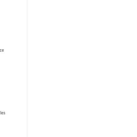
ace
 les