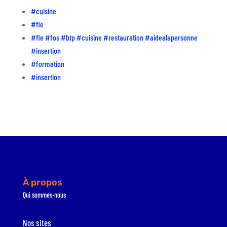
#cuisine
#fle
#fle #fos #btp #cuisine #restauration #aidealapersonne
#insertion
#formation
#insertion
À propos
Qui sommes-nous
Nos sites