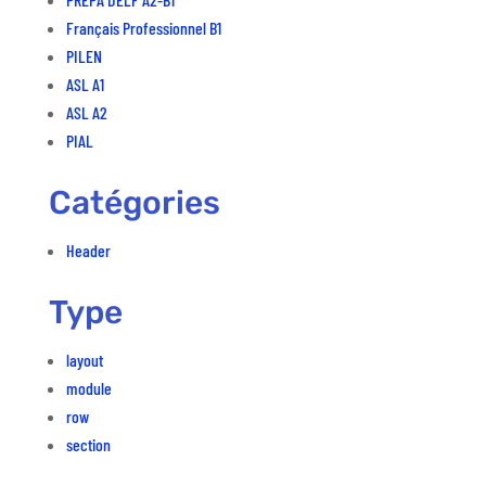
Français Professionnel B1
PILEN
ASL A1
ASL A2
PIAL
Catégories
Header
Type
layout
module
row
section